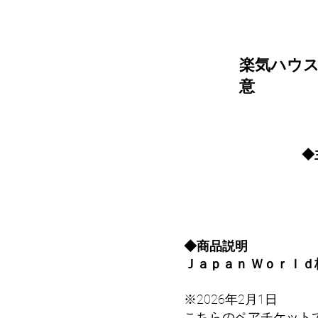
​楽気ハウ
意
◆
東
T
◆商品説明
Ｊａｐａｎ Ｗｏｒｌ
※2026年2月1日
こちらのペアチケットで【