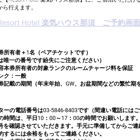
から行えます。
Resort Hotel 楽気ハウス那須 ご予約画
券所有者＋1名（ペアチケットです）
唯一の番号です紛失にご注意ください）
容本券所有者の対象ランクのルームチャージ料を保証
ンク：一般
券記載の期間（年末年始、GW、お盆期間などの繁忙期
ーの電話番号は03-5846-8403です（間違い電話には
時間は、平日10：00～17：00の時間でお願いします
番号を確認させていただきます。手元に準備してからご連
約するには余裕をもってご連絡ください。