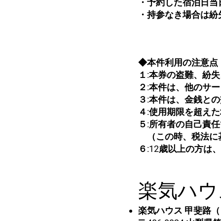
・予約した宿泊日当
・持参なき場合は紛
◆本件利用の注意点
１:本券の盗難、紛
２:本件は、他のサ
３:本件は、金銭と
４:使用期限を超え
５:所有者の自己責
（この時、税法に基
６:12歳以上の方は
楽気ハウ
楽気ハウス 甲斐路（