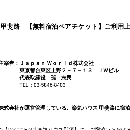
ス甲斐路 【無料宿泊ペアチケット】ご利用
主宰者：Ｊａｐａｎ Ｗｏｒｌｄ株式会社
京都台東区上野２－７－１３ ＪＷビル
代表取締役 孫 志民
EL：03-5846-8403
ｄ株式会社が運営管理している、楽気ハウス 甲斐路に宿
Resort Hotel 楽気ハウス那須】に、ご宿泊いただ