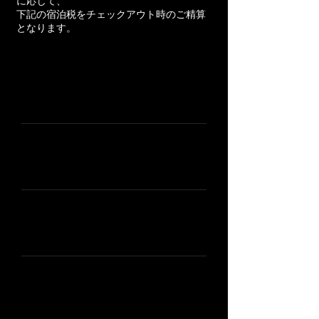
に応じて、
下記の宿泊税をチェックアウト時のご精算
となります。
宿泊料金（1人1泊）
税額
1万円未満
100円
1万円以上2万円未満
300円
2万円以上3万円未満
500円
3万円以上5万円未満
800円