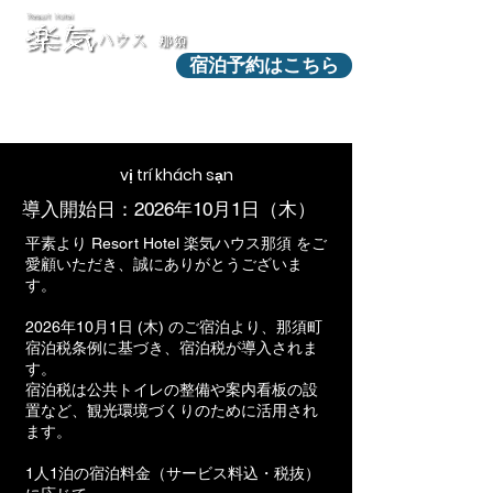
宿泊予約はこちら
vị trí khách sạn
導入開始日：​2026年10月1日（木）
平素より Resort Hotel 楽気ハウス那須 をご
愛顧いただき、誠にありがとうございま
す。
2026年10月1日 (木) のご宿泊より、那須町
宿泊税条例に基づき、宿泊税が導入されま
す。
宿泊税は公共トイレの整備や案内看板の設
置など、
観光環境づくりのために活用され
ます。
1人1泊の宿泊料金（サービス料込・税抜）