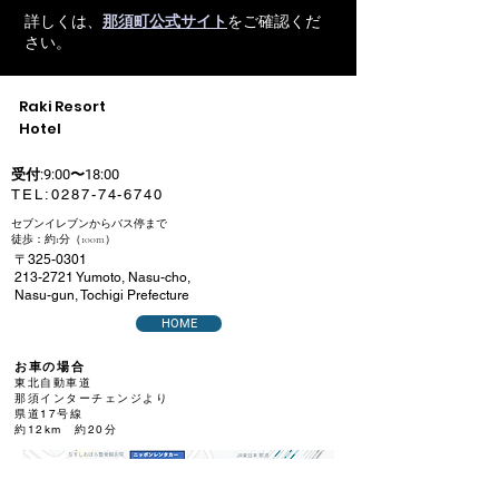
詳しくは、
那須町公式サイト
をご確認くだ
さい。
Raki Resort
Hotel​
受付:9:00〜18:00
​TEL:
0287-74-6740
セブンイレブンからバス停まで
徒歩：約1分（100m）
〒325-0301
213-2721
Yumoto, Nasu-cho,
Nasu-gun, Tochigi Prefecture
HOME
お車の場合
東北自動車道
那須インターチェンジより
県道17号線
約12km 約20分