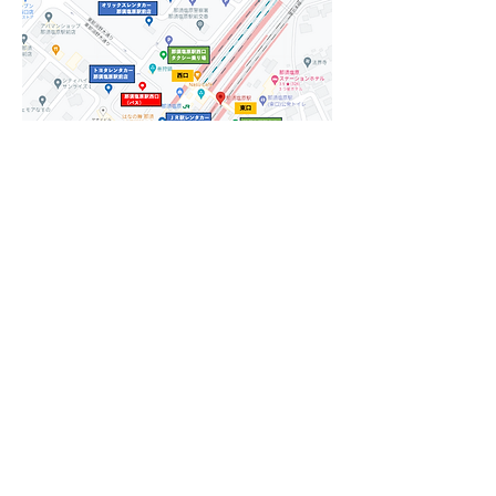
公的バスをご利用の場合
一軒茶屋へは「那須塩原駅西口」
より関東自動車路線バスで
【那須塩原駅西口～黒磯駅西口～
那須ロープウェイ行き】に乗車く
ださい。
ホテルからセブンイレブンまで
車：約3分