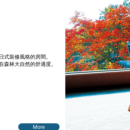
日式裝修風格的房間。
在森林大自然的舒適度。
More