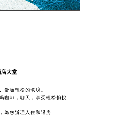
酒店大堂
、舒適輕松的環境。
喝咖啡，聊天，享受輕松愉悅
，為您辦理入住和退房