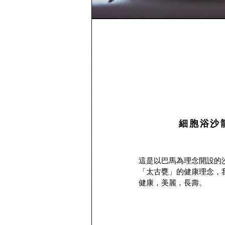
細胞浴沙龍
這是以巴馬為理念開設的
「太古甕」的健康理念，
健康，美麗，長壽。