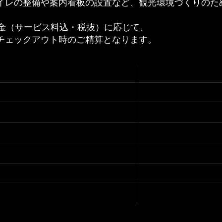
イレの整備や案内看板の設置など、
観光環境づくりのた
料金（サービス料込・税抜）に応じて、
チェックアウト時のご精算となります。
宿泊料金（1人1泊）
税額
1万円未満
100円
1万円以上2万円未満
300円
500円
2万円以上3万円未満
800円
3万円以上5万円未満
5万円以上10万円未満
1,500円
10万円以上
3,000円