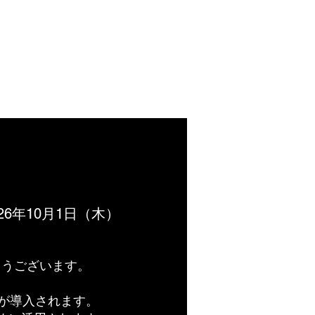
泊予約
關於聚樂度假酒店
More
26年10月1日（木）
がとうございます。
税が導入されます。