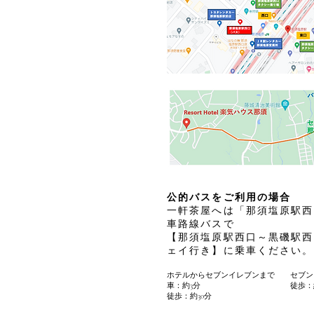
公的バスをご利用の場合
一軒茶屋へは「那須塩原駅西
車路線バスで
【那須塩原駅西口～黒磯駅西
ェイ行き】に乗車ください。
ホテルからセブンイレブンまで
セブン
車：約3分
徒歩：
徒歩：約30分