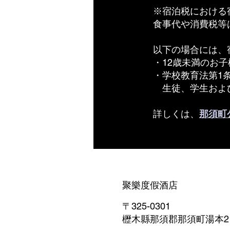
※宿泊税における
食事代や消費税等
以下の場合には、
・12歳未満のお子
・学校教育法第1
生徒、学生およ
詳しくは、
那須町
聚樂度假酒店
〒325-0301
櫪木縣那須郡那須町湯本213