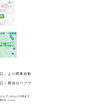
口」より関東自動
口～那須ロープウ
イレブンからバス停まで
約1分（100m）