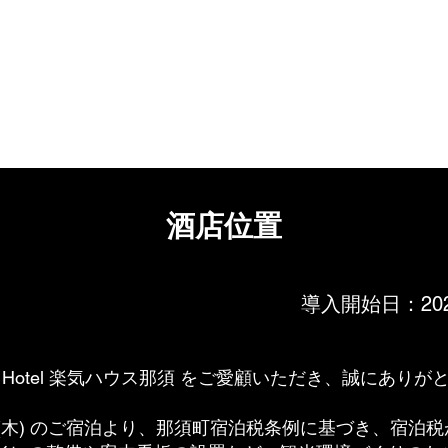
HOME
自己紹介
聚樂度假酒店-那須
宿
酒店位置
導入開始日：​20
rt Hotel 楽気ハウス那須 をご愛顧いただき、誠にあり
1日 (木) のご宿泊より、那須町宿泊税条例に基づき、宿泊