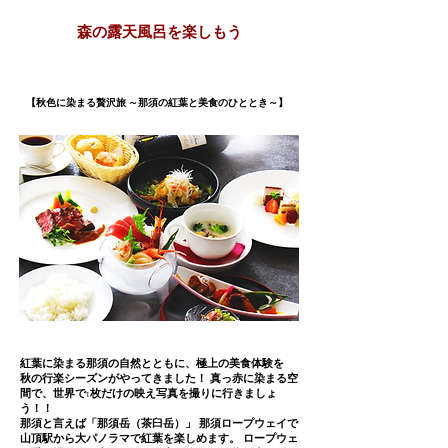
​森の露天風呂を楽しもう
【秋色に染まる贅沢旅 ～那須の紅葉と美食のひととき～】
紅葉に染まる那須の自然とともに、極上の美食体験を
秋の行楽シーズンがやってきました！ 真っ赤に染まる空
間で、世界で1枚だけの映え写真を撮りに行きましょ
う！！
那須と言えば「那須岳（茶臼岳）」 那須ロープウェイで
山頂駅から大パノラマで紅葉を楽しめます。 ロープウェ