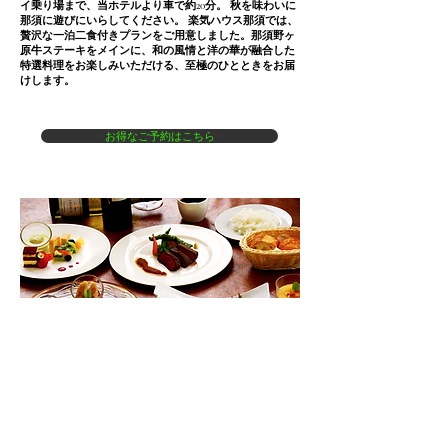
イ乗り場まで、当ホテルより車で約20分。 秋を味わいに
那須に遊びにいらしてください。 楽気ハウス那須では、
贅沢な一泊二食付きプランをご用意しました。那須野ヶ
原牛ステーキをメインに、和の風情と洋の華が融合した
特選料理をお楽しみいただける、至極のひとときをお届
けします。
お得なご予約はこちら
那須野ヶ原牛ステーキの魅力 このプランのメインディッ
シュは、那須野ヶ原牛のステーキ。那須の豊かな自然で
育った牛肉は、柔らかくジューシーな肉質が特徴です。