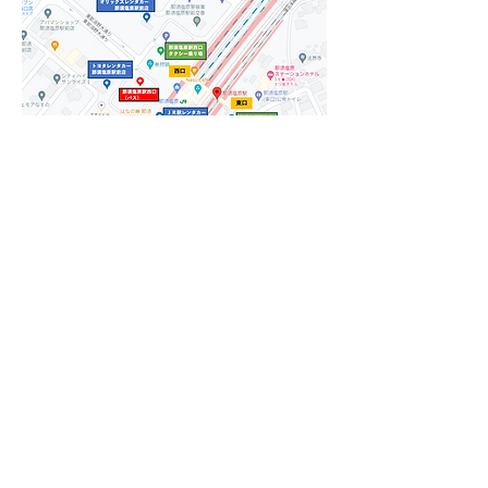
公的バスをご利用の場合
一軒茶屋へは「那須塩原駅西口」
より関東自動車路線バスで
【那須塩原駅西口～黒磯駅西口～
那須ロープウェイ行き】に乗車く
ださい。
ホテルからセブンイレブンまで
車：約3分