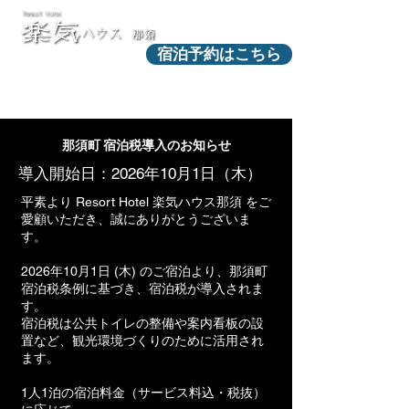
宿泊予約はこちら
那須町 宿泊税導入のお知らせ
導入開始日：​2026年10月1日（木）
平素より Resort Hotel 楽気ハウス那須 をご
愛顧いただき、誠にありがとうございま
す。
2026年10月1日 (木) のご宿泊より、那須町
宿泊税条例に基づき、宿泊税が導入されま
す。
宿泊税は公共トイレの整備や案内看板の設
置など、
観光環境づくりのために活用され
ます。
1人1泊の宿泊料金（サービス料込・税抜）