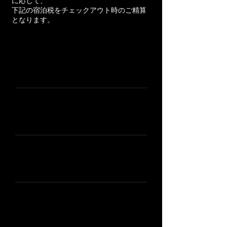
に応じて、
下記の宿泊税をチェックアウト時のご精算
となります。
宿泊料金（1人1泊）
税額
1万円未満
100円
1万円以上2万円未満
300円
2万円以上3万円未満
500円
3万円以上5万円未満
800円