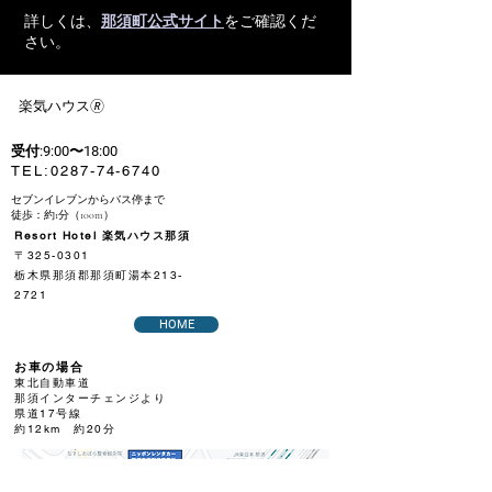
詳しくは、
那須町公式サイト
をご確認くだ
さい。
​楽気ハウス🄬
受付:9:00〜18:00
​TEL:
0287-74-6740
セブンイレブンからバス停まで
徒歩：約1分（100m）
Resort Hotel 楽気ハウス那須
〒325-0301
栃木県那須郡那須町湯本213-
2721
HOME
お車の場合
東北自動車道
那須インターチェンジより
県道17号線
約12km 約20分