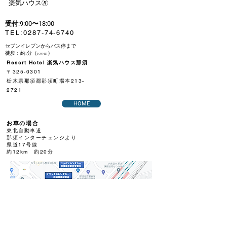
​楽気ハウス🄬
受付:9:00〜18:00
​TEL:
0287-74-6740
セブンイレブンからバス停まで
徒歩：約1分（100m）
Resort Hotel 楽気ハウス那須
〒325-0301
栃木県那須郡那須町湯本213-
2721
HOME
お車の場合
東北自動車道
那須インターチェンジより
県道17号線
約12km 約20分