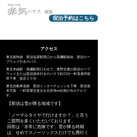
宿泊予約はこちら
アクセス
東北新幹線 那須塩原駅西口から黒磯駅経由、那須ロー
プウェイ行きのバス
東北本線駅・黒磯駅西口を出て、東野交通の那須ロープ
ウェイまたは那須湯本行きのバスで約35分一軒茶屋停留
所下車 徒歩２０分
東北自動車道路 那須インターチェンジを下車 那須湯
本方面 一軒茶屋交差点を左折3km右側が当ホテルで
す。
【那須は雪が降る地域です】
「ノーマルタイヤで行けますか？」と言う
ご質問を多くいただいております。
回答は「非常に危険です。雪が降る時期
は、せめてスノーソックスだけでも携行く