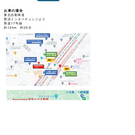
お車の場合
東北自動車道
那須インターチェンジより
県道17号線
約12km 約20分
公的バスをご利用の場合
一軒茶屋へは「那須塩原駅西口」