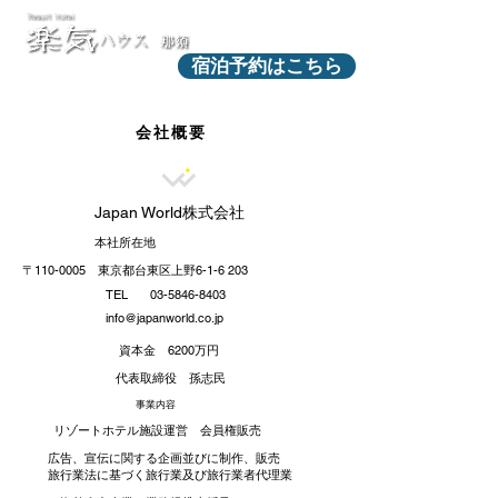
宿泊予約はこちら
会社概要
Japan World株式会社
本社所在地
〒110-0005
東京都台東区上野6-1-6 203
TEL
03-5846-8403
info@japanworld.co.jp
​資本金 6200万円
​代表取締役 孫志民
事業内容
リゾートホテル施設運営 会員権販売
広告、宣伝に関する企画並びに制作、販売
旅行業法に基づく旅行業及び旅行業者代理業