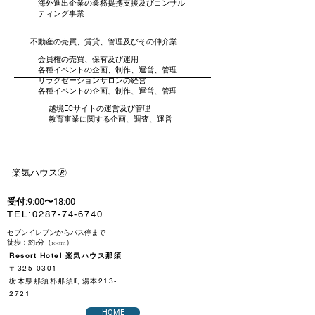
海外進出企業の業務提携支援及びコンサル
ティング事業
不動産の売買、賃貸、管理及びその仲介業
会員権の売買、保有及び運用
各種イベントの企画、制作、運営、管理
リラクゼーションサロンの経営
各種イベントの企画、制作、運営、管理
越境ECサイトの運営及び管理
教育事業に関する企画、調査、運営
​楽気ハウス🄬
受付:9:00〜18:00
​TEL:
0287-74-6740
セブンイレブンからバス停まで
徒歩：約1分（100m）
Resort Hotel 楽気ハウス那須
〒325-0301
栃木県那須郡那須町湯本213-
2721
HOME